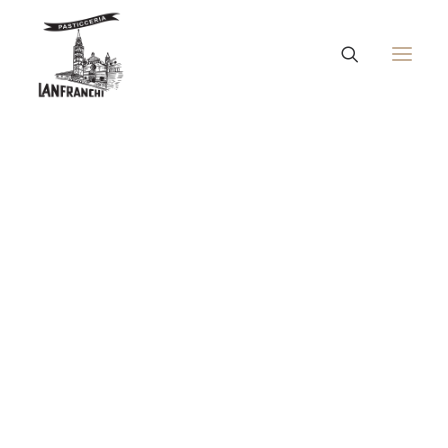
Pan Cremona
Torrone
Dessert
Dolci tipici esclusivi
Torte pronte
Torte su ordinazione
Biscotti
Mostarde
Pasticcini
Marmellate, confetture, composte
Cotognata
Panettoni