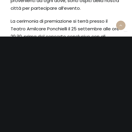
provenienti da ogni dove, sono ospiti della nostra
città per partecipare all’evento.
La cerimonia di premiazione si terrà presso il
Teatro Amilcare Ponchielli il 25 settembre alle ore
20.30, prima del concerto conclusivo con gli
strumenti vincitori.
Trovate tutte le informazioni
su:
museodelviolino.org/it/concorso-
triennale-2024