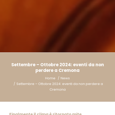
Settembre – Ottobre 2024: eventi da non
perdere a Cremona
Home
News
Settembre – Ottobre 2024: eventi da non perdere a
Cremona
Finalmente il clima è ritornato mite.